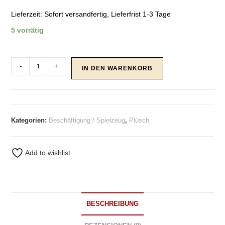
Lieferzeit:
Sofort versandfertig, Lieferfrist 1-3 Tage
5 vorrätig
Spielzeug
-
+
IN DEN WARENKORB
Paloma
Ente
Menge
Kategorien:
Beschäftigung / Spielzeug
,
Plüsch
Add to wishlist
BESCHREIBUNG