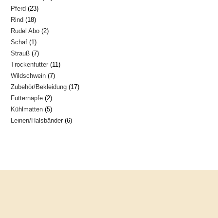
23
Pferd
23
Produkte
18
Rind
18
Produkte
2
Rudel Abo
2
Produkte
1
Schaf
1
Produkte
7
Strauß
7
Produkt
11
Trockenfutter
11
Produkte
7
Wildschwein
7
Produkte
17
Zubehör/Bekleidung
17
Produkte
2
Futternäpfe
2
Produkte
5
Kühlmatten
5
Produkte
6
Leinen/Halsbänder
6
Produkte
Produkte