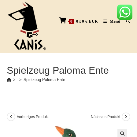
Zum
Inhalt
springen
0,00
€
EUR
Menü
0
Spielzeug Paloma Ente
>
>
Spielzeug Paloma Ente
Vorheriges Produkt
Nächstes Produkt