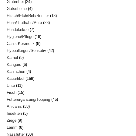
24
Glutenfrei
24
Produkte
4
Gutscheine
4
Produkte
13
Hirsch/Elch/Reh/Rentier
13
Produkte
28
Huhn/Truthahn/Pute
28
Produkte
7
Hundekekse
7
Produkte
18
Hygiene/Pflege
18
Produkte
8
Canis Kosmetik
8
Produkte
42
Hypoallergen/Sensetiv
42
Produkte
9
Kamel
9
Produkte
6
Känguru
6
Produkte
4
Kaninchen
4
Produkte
169
Kauartikel
169
Produkte
11
Ente
11
Produkte
15
Fisch
15
Produkte
46
Futterergänzung/Topping
46
Produkte
33
Anicanis
33
Produkte
3
Insekten
3
Produkte
9
Ziege
9
Produkte
8
Lamm
8
Produkte
30
Nassfutter
30
Produkte