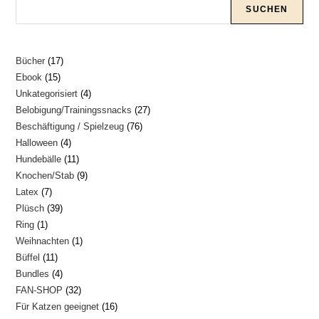
SUCHEN
17
Bücher
17
15
Ebook
15
Produkte
4
Unkategorisiert
4
Produkte
27
Belobigung/Trainingssnacks
27
Produkte
76
Beschäftigung / Spielzeug
76
Produkte
4
Halloween
4
Produkte
11
Hundebälle
11
Produkte
9
Knochen/Stab
9
Produkte
7
Latex
7
Produkte
39
Plüsch
39
Produkte
1
Ring
1
Produkte
1
Weihnachten
1
Produkt
11
Büffel
11
Produkt
4
Bundles
4
Produkte
32
FAN-SHOP
32
Produkte
16
Für Katzen geeignet
16
Produkte