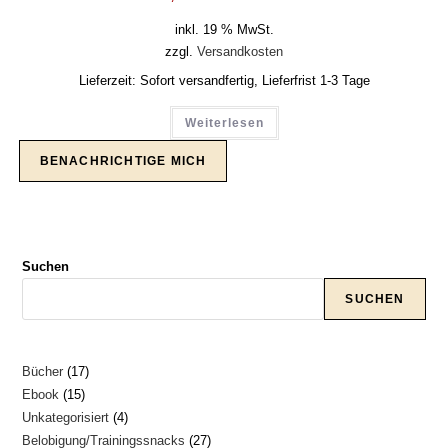
inkl. 19 % MwSt.
zzgl.
Versandkosten
Lieferzeit:
Sofort versandfertig, Lieferfrist 1-3 Tage
Weiterlesen
Suchen
SUCHEN
17
Bücher
17
15
Ebook
15
Produkte
4
Unkategorisiert
4
Produkte
27
Belobigung/Trainingssnacks
27
Produkte