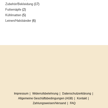
17
Zubehör/Bekleidung
17
Produkte
2
Futternäpfe
2
Produkte
5
Kühlmatten
5
Produkte
6
Leinen/Halsbänder
6
Produkte
Produkte
Impressum
Widerrufsbelehrung
Datenschutzerklärung
Allgemeine Geschäftsbedingungen (AGB)
Kontakt
Zahlungsweisen/Versand
FAQ