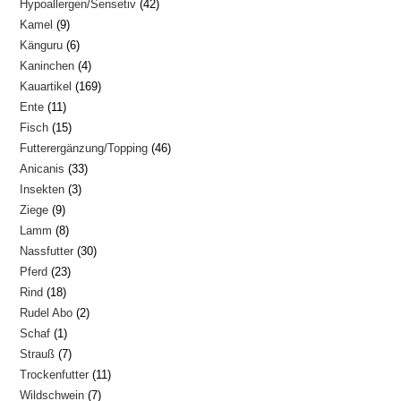
42
Hypoallergen/Sensetiv
42
Produkte
9
Kamel
9
Produkte
6
Känguru
6
Produkte
4
Kaninchen
4
Produkte
169
Kauartikel
169
Produkte
11
Ente
11
Produkte
15
Fisch
15
Produkte
46
Futterergänzung/Topping
46
Produkte
33
Anicanis
33
Produkte
3
Insekten
3
Produkte
9
Ziege
9
Produkte
8
Lamm
8
Produkte
30
Nassfutter
30
Produkte
23
Pferd
23
Produkte
18
Rind
18
Produkte
2
Rudel Abo
2
Produkte
1
Schaf
1
Produkte
7
Strauß
7
Produkt
11
Trockenfutter
11
Produkte
7
Wildschwein
7
Produkte