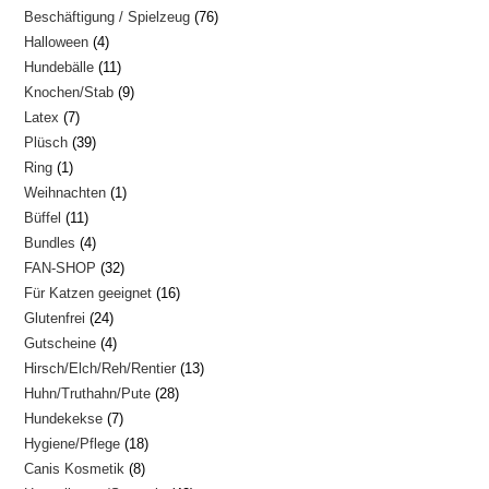
76
Beschäftigung / Spielzeug
76
Produkte
4
Halloween
4
Produkte
11
Hundebälle
11
Produkte
9
Knochen/Stab
9
Produkte
7
Latex
7
Produkte
39
Plüsch
39
Produkte
1
Ring
1
Produkte
1
Weihnachten
1
Produkt
11
Büffel
11
Produkt
4
Bundles
4
Produkte
32
FAN-SHOP
32
Produkte
16
Für Katzen geeignet
16
Produkte
24
Glutenfrei
24
Produkte
4
Gutscheine
4
Produkte
13
Hirsch/Elch/Reh/Rentier
13
Produkte
28
Huhn/Truthahn/Pute
28
Produkte
7
Hundekekse
7
Produkte
18
Hygiene/Pflege
18
Produkte
8
Canis Kosmetik
8
Produkte