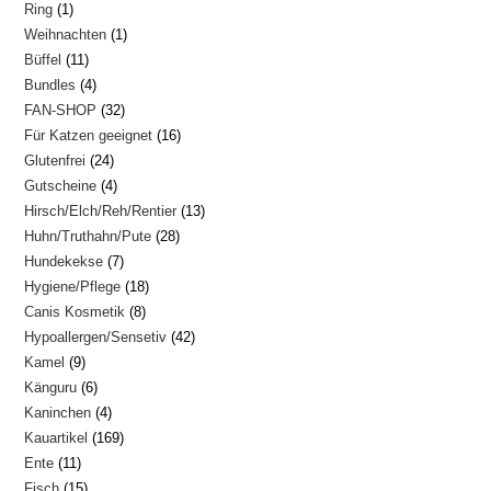
1
Ring
1
Produkte
1
Weihnachten
1
Produkt
11
Büffel
11
Produkt
4
Bundles
4
Produkte
32
FAN-SHOP
32
Produkte
16
Für Katzen geeignet
16
Produkte
24
Glutenfrei
24
Produkte
4
Gutscheine
4
Produkte
13
Hirsch/Elch/Reh/Rentier
13
Produkte
28
Huhn/Truthahn/Pute
28
Produkte
7
Hundekekse
7
Produkte
18
Hygiene/Pflege
18
Produkte
8
Canis Kosmetik
8
Produkte
42
Hypoallergen/Sensetiv
42
Produkte
9
Kamel
9
Produkte
6
Känguru
6
Produkte
4
Kaninchen
4
Produkte
169
Kauartikel
169
Produkte
11
Ente
11
Produkte
15
Fisch
15
Produkte