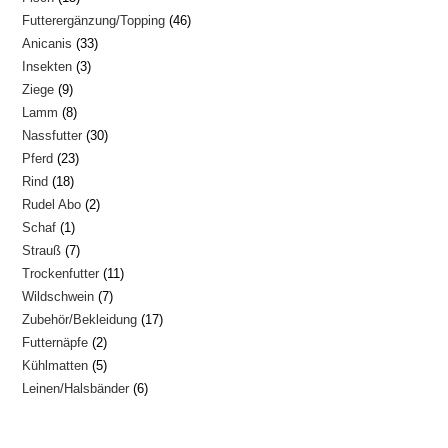
46
Futterergänzung/Topping
46
Produkte
33
Anicanis
33
Produkte
3
Insekten
3
Produkte
9
Ziege
9
Produkte
8
Lamm
8
Produkte
30
Nassfutter
30
Produkte
23
Pferd
23
Produkte
18
Rind
18
Produkte
2
Rudel Abo
2
Produkte
1
Schaf
1
Produkte
7
Strauß
7
Produkt
11
Trockenfutter
11
Produkte
7
Wildschwein
7
Produkte
17
Zubehör/Bekleidung
17
Produkte
2
Futternäpfe
2
Produkte
5
Kühlmatten
5
Produkte
6
Leinen/Halsbänder
6
Produkte
Produkte