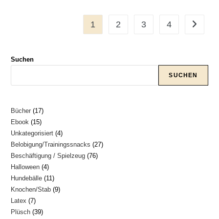
1
2
3
4
Suchen
SUCHEN
17
Bücher
17
15
Ebook
15
Produkte
4
Unkategorisiert
4
Produkte
27
Belobigung/Trainingssnacks
27
Produkte
76
Beschäftigung / Spielzeug
76
Produkte
4
Halloween
4
Produkte
11
Hundebälle
11
Produkte
9
Knochen/Stab
9
Produkte
7
Latex
7
Produkte
39
Plüsch
39
Produkte