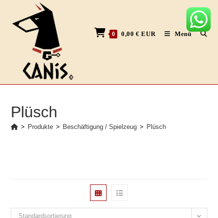
Zum
Inhalt
springen
0,00
€
EUR
Menü
0
Plüsch
>
Produkte
>
Beschäftigung / Spielzeug
>
Plüsch
Standardsortierung