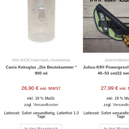
FAN-SHOP
,
Futternäpfe
,
Hundekekse
Zubehör/Bekle
Canis Keksglas „Die Beutekammer “
Julius-K9® Powergeschi
900 ml
40–53 cm/22 mm
26,90
€
27,99
€
inkl. MWST.
inkl
inkl. 19 % MwSt.
inkl. 19 % M
zzgl.
Versandkosten
zzgl.
Versandk
Lieferzeit:
Sofort versandfertig, Lieferfrist 1-3
Lieferzeit:
Sofort versandfert
Tage
Tage
In den Warenkorb
In den Ware