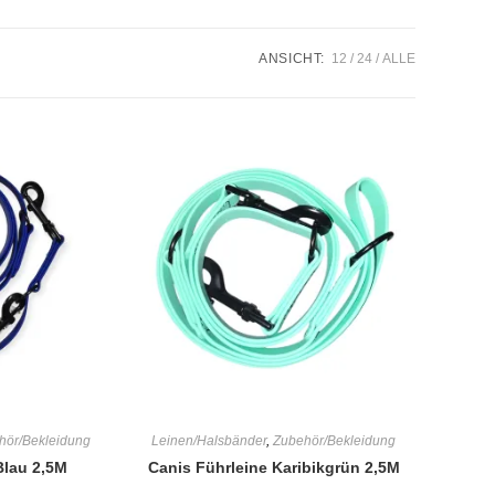
umschalten
ANSICHT:
12
24
ALLE
hör/Bekleidung
Leinen/Halsbänder
,
Zubehör/Bekleidung
Blau 2,5M
Canis Führleine Karibikgrün 2,5M