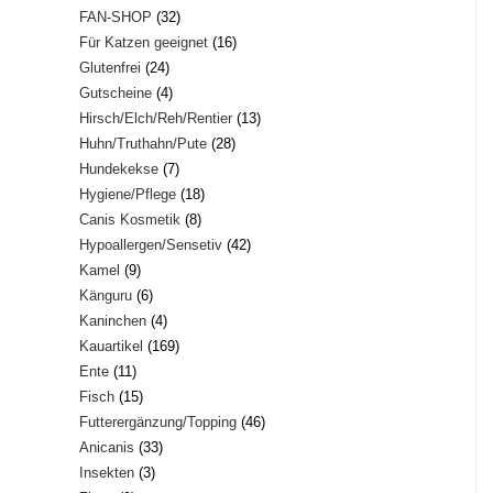
32
FAN-SHOP
32
Produkte
16
Für Katzen geeignet
16
Produkte
24
Glutenfrei
24
Produkte
4
Gutscheine
4
Produkte
13
Hirsch/Elch/Reh/Rentier
13
Produkte
28
Huhn/Truthahn/Pute
28
Produkte
7
Hundekekse
7
Produkte
18
Hygiene/Pflege
18
Produkte
8
Canis Kosmetik
8
Produkte
42
Hypoallergen/Sensetiv
42
Produkte
9
Kamel
9
Produkte
6
Känguru
6
Produkte
4
Kaninchen
4
Produkte
169
Kauartikel
169
Produkte
11
Ente
11
Produkte
15
Fisch
15
Produkte
46
Futterergänzung/Topping
46
Produkte
33
Anicanis
33
Produkte
3
Insekten
3
Produkte