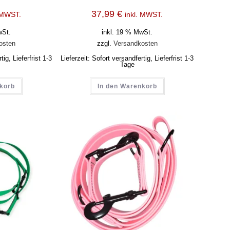
37,99
€
. MWST.
inkl. MWST.
wSt.
inkl. 19 % MwSt.
osten
zzgl.
Versandkosten
ig, Lieferfrist 1-3
Lieferzeit:
Sofort versandfertig, Lieferfrist 1-3
Tage
nkorb
In den Warenkorb