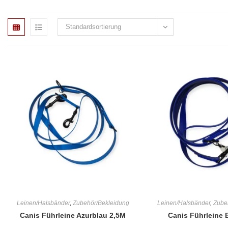
Standardsortierung
Leinen/Halsbänder
,
Zubehör/Bekleidung
Leinen/Halsbänder
,
Zube
Canis Führleine Azurblau 2,5M
Canis Führleine 