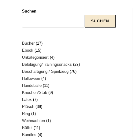
Suchen
SUCHEN
17
Bücher
17
15
Ebook
15
Produkte
4
Unkategorisiert
4
Produkte
27
Belobigung/Trainingssnacks
27
Produkte
76
Beschäftigung / Spielzeug
76
Produkte
4
Halloween
4
Produkte
11
Hundebälle
11
Produkte
9
Knochen/Stab
9
Produkte
7
Latex
7
Produkte
39
Plüsch
39
Produkte
1
Ring
1
Produkte
1
Weihnachten
1
Produkt
11
Büffel
11
Produkt
4
Bundles
4
Produkte