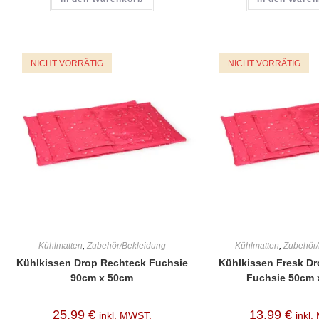
NICHT VORRÄTIG
NICHT VORRÄTIG
Kühlmatten
,
Zubehör/Bekleidung
Kühlmatten
,
Zubehör/
Kühlkissen Drop Rechteck Fuchsie
Kühlkissen Fresk D
90cm x 50cm
Fuchsie 50cm 
25,99
€
13,99
€
inkl. MWST.
inkl