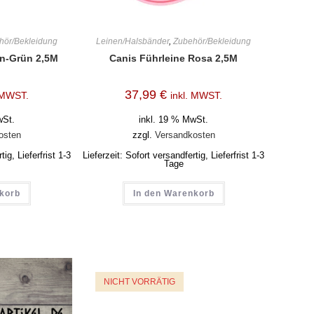
hör/Bekleidung
Leinen/Halsbänder
,
Zubehör/Bekleidung
on-Grün 2,5M
Canis Führleine Rosa 2,5M
37,99
€
. MWST.
inkl. MWST.
wSt.
inkl. 19 % MwSt.
osten
zzgl.
Versandkosten
ig, Lieferfrist 1-3
Lieferzeit:
Sofort versandfertig, Lieferfrist 1-3
Tage
nkorb
In den Warenkorb
NICHT VORRÄTIG