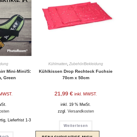
idung
Kühlmatten
,
Zubehör/Bekleidung
rr Mini-Mini/S:
Kühlkissen Drop Rechteck Fuchsie
, Green
70cm x 50cm
21,99
€
. MWST.
inkl. MWST.
wSt.
inkl. 19 % MwSt.
osten
zzgl.
Versandkosten
ig, Lieferfrist 1-3
Weiterlesen
nkorb