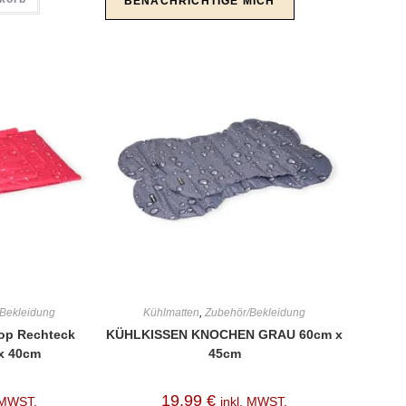
Bekleidung
Kühlmatten
,
Zubehör/Bekleidung
rop Rechteck
KÜHLKISSEN KNOCHEN GRAU 60cm x
x 40cm
45cm
19,99
€
. MWST.
inkl. MWST.