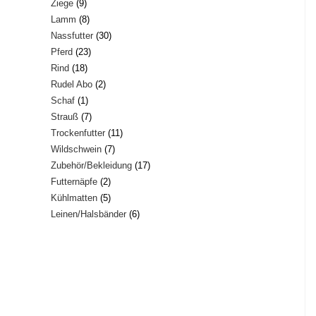
9
Ziege
9
Produkte
8
Lamm
8
Produkte
30
Nassfutter
30
Produkte
23
Pferd
23
Produkte
18
Rind
18
Produkte
2
Rudel Abo
2
Produkte
1
Schaf
1
Produkte
7
Strauß
7
Produkt
11
Trockenfutter
11
Produkte
7
Wildschwein
7
Produkte
17
Zubehör/Bekleidung
17
Produkte
2
Futternäpfe
2
Produkte
5
Kühlmatten
5
Produkte
6
Leinen/Halsbänder
6
Produkte
Produkte