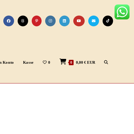
Website-
n Konto
Kasse
0
0,00
€
EUR
0
Suche