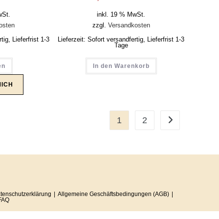
wSt.
inkl. 19 % MwSt.
osten
zzgl.
Versandkosten
ig, Lieferfrist 1-3
Lieferzeit:
Sofort versandfertig, Lieferfrist 1-3
Tage
en
In den Warenkorb
1
2
tenschutzerklärung
Allgemeine Geschäftsbedingungen (AGB)
FAQ