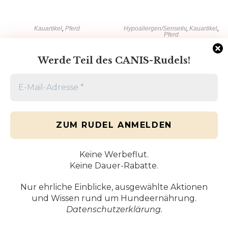
Kauartikel
,
Pferd
Hypoallergen/Sensetiv
,
Kauartikel
,
Pferd
Pferde-Herz 250g
Pferde-Hautplatten mit Fell
250g
Werde Teil des CANIS-Rudels!
12,50
€
inkl. MWST.
9,79
€
inkl. MWST.
inkl. 19 % MwSt.
zzgl.
Versandkosten
inkl. 7 % MwSt.
Lieferzeit:
Sofort versandfertig,
zzgl.
Versandkosten
Lieferfrist 1-3 Tage
Lieferzeit:
Sofort versandfertig,
Lieferfrist 1-3 Tage
Weiterlesen
Keine Werbeflut.
Weiterlesen
Keine Dauer-Rabatte.
Nur ehrliche Einblicke, ausgewählte Aktionen
und Wissen rund um Hundeernährung.
Datenschutzerklärung
.