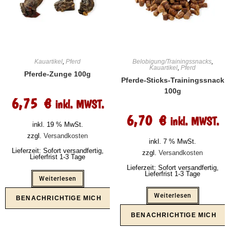
Kauartikel
,
Pferd
Belobigung/Trainingssnacks
,
Kauartikel
,
Pferd
Pferde-Zunge 100g
Pferde-Sticks-Trainingssnack
100g
6,75
€
inkl. MWST.
6,70
€
inkl. MWST.
inkl. 19 % MwSt.
zzgl.
Versandkosten
inkl. 7 % MwSt.
Lieferzeit:
Sofort versandfertig,
zzgl.
Versandkosten
Lieferfrist 1-3 Tage
Lieferzeit:
Sofort versandfertig,
Lieferfrist 1-3 Tage
Weiterlesen
Weiterlesen