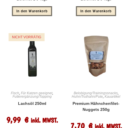
In den Warenkorb
In den Warenkorb
NICHT VORRÄTIG
Fisch
,
Für Katzen geeignet
,
Belobigung/Trainingssnacks
,
Futterergänzung/Topping
Huhn/Truthahn/Pute
,
Kauartikel
Lachsöl 250ml
Premium Hähnchenfilet-
Nuggets 250g
9,99
€
inkl. MWST.
7,70
€
inkl. MWST.