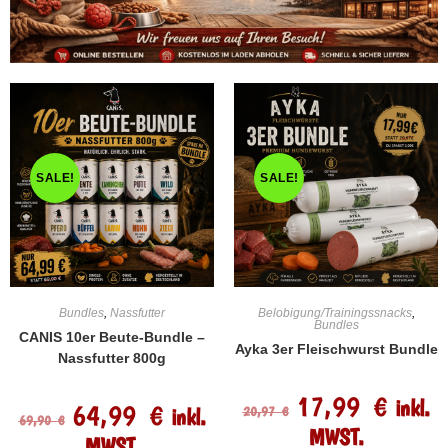
SALE!
SALE!
Bundles
,
Nassfutter
Belobigung/Trainingssnacks
,
Bundles
CANIS 10er Beute-Bundle –
Ayka 3er Fleischwurst Bundle
Nassfutter 800g
17,99
€
inkl.
64,99
€
inkl.
20,97
€
69,90
€
MWST.
MWST.