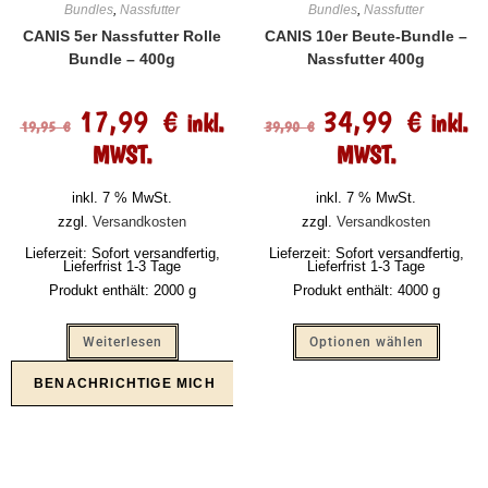
Bundles
,
Nassfutter
Bundles
,
Nassfutter
CANIS 5er Nassfutter Rolle
CANIS 10er Beute-Bundle –
Bundle – 400g
Nassfutter 400g
17,99
€
34,99
€
inkl.
inkl.
19,95
€
39,90
€
MWST.
MWST.
inkl. 7 % MwSt.
inkl. 7 % MwSt.
zzgl.
Versandkosten
zzgl.
Versandkosten
Lieferzeit:
Sofort versandfertig,
Lieferzeit:
Sofort versandfertig,
Lieferfrist 1-3 Tage
Lieferfrist 1-3 Tage
Produkt enthält: 2000
g
Produkt enthält: 4000
g
Weiterlesen
Optionen wählen