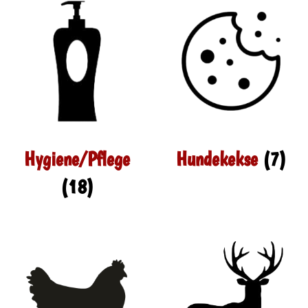
Hygiene/Pflege
Hundekekse
(7)
(18)