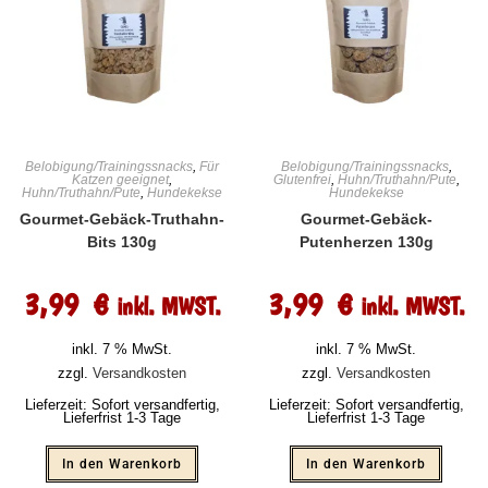
Belobigung/Trainingssnacks
,
Für
Belobigung/Trainingssnacks
,
Katzen geeignet
,
Glutenfrei
,
Huhn/Truthahn/Pute
,
Huhn/Truthahn/Pute
,
Hundekekse
Hundekekse
Gourmet-Gebäck-Truthahn-
Gourmet-Gebäck-
Bits 130g
Putenherzen 130g
3,99
€
3,99
€
inkl. MWST.
inkl. MWST.
inkl. 7 % MwSt.
inkl. 7 % MwSt.
zzgl.
Versandkosten
zzgl.
Versandkosten
Lieferzeit:
Sofort versandfertig,
Lieferzeit:
Sofort versandfertig,
Lieferfrist 1-3 Tage
Lieferfrist 1-3 Tage
In den Warenkorb
In den Warenkorb