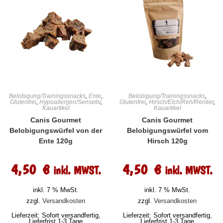
Belobigung/Trainingssnacks
,
Ente
,
Belobigung/Trainingssnacks
,
Glutenfrei
,
Hypoallergen/Sensetiv
,
Glutenfrei
,
Hirsch/Elch/Reh/Rentier
,
Kauartikel
Kauartikel
Canis Gourmet
Canis Gourmet
Belobigungswürfel von der
Belobigungswürfel vom
Ente 120g
Hirsch 120g
4,50
€
4,50
€
inkl. MWST.
inkl. MWST.
inkl. 7 % MwSt.
inkl. 7 % MwSt.
zzgl.
Versandkosten
zzgl.
Versandkosten
Lieferzeit:
Sofort versandfertig,
Lieferzeit:
Sofort versandfertig,
Lieferfrist 1-3 Tage
Lieferfrist 1-3 Tage