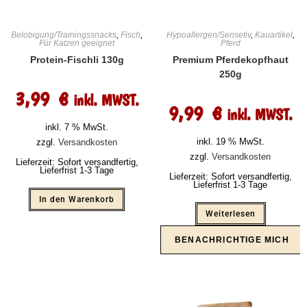
Belobigung/Trainingssnacks
,
Fisch
,
Hypoallergen/Sensetiv
,
Kauartikel
,
Für Katzen geeignet
Pferd
Protein-Fischli 130g
Premium Pferdekopfhaut
250g
3,99
€
inkl. MWST.
9,99
€
inkl. MWST.
inkl. 7 % MwSt.
inkl. 19 % MwSt.
zzgl.
Versandkosten
zzgl.
Versandkosten
Lieferzeit:
Sofort versandfertig,
Lieferfrist 1-3 Tage
Lieferzeit:
Sofort versandfertig,
Lieferfrist 1-3 Tage
In den Warenkorb
Weiterlesen