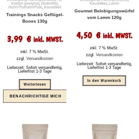
Katzen geeignet
,
Glutenfrei
,
Kauartikel
,
Lamm
Huhn/Truthahn/Pute
,
Kauartikel
Gourmet Belobigungswürfel
Trainings Snacks Geflügel-
vom Lamm 120g
Bones 130g
4,50
€
inkl. MWST.
3,99
€
inkl. MWST.
inkl. 7 % MwSt.
inkl. 7 % MwSt.
zzgl.
Versandkosten
zzgl.
Versandkosten
Lieferzeit:
Sofort versandfertig,
Lieferzeit:
Sofort versandfertig,
Lieferfrist 1-3 Tage
Lieferfrist 1-3 Tage
In den Warenkorb
Weiterlesen