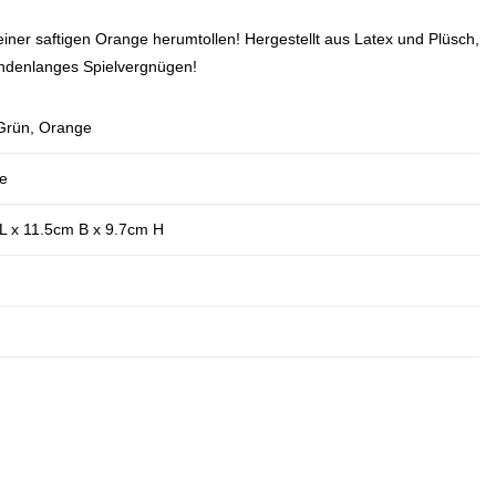
iner saftigen Orange herumtollen! Hergestellt aus Latex und Plüsch,
tundenlanges Spielvergnügen!
Grün, Orange
ne
L x 11.5cm B x 9.7cm H