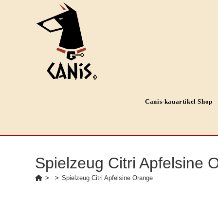
Zum
Inhalt
springen
Canis-kauartikel Shop
Spielzeug Citri Apfelsine
>
>
Spielzeug Citri Apfelsine Orange