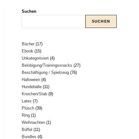
Suchen
umschalten
SUCHEN
17
Bücher
17
15
Ebook
15
Produkte
4
Unkategorisiert
4
Produkte
27
Belobigung/Trainingssnacks
27
Produkte
76
Beschäftigung / Spielzeug
76
Produkte
4
Halloween
4
Produkte
11
Hundebälle
11
Produkte
9
Knochen/Stab
9
Produkte
7
Latex
7
Produkte
39
Plüsch
39
Produkte
1
Ring
1
Produkte
1
Weihnachten
1
Produkt
11
Büffel
11
Produkt
4
Bundles
4
Produkte