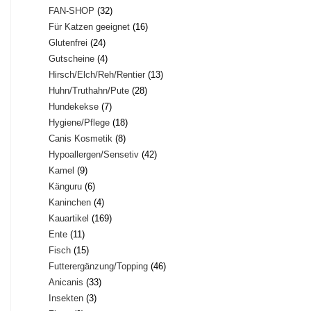
32
FAN-SHOP
32
Produkte
16
Für Katzen geeignet
16
Produkte
24
Glutenfrei
24
Produkte
4
Gutscheine
4
Produkte
13
Hirsch/Elch/Reh/Rentier
13
Produkte
28
Huhn/Truthahn/Pute
28
Produkte
7
Hundekekse
7
Produkte
18
Hygiene/Pflege
18
Produkte
8
Canis Kosmetik
8
Produkte
42
Hypoallergen/Sensetiv
42
Produkte
9
Kamel
9
Produkte
6
Känguru
6
Produkte
4
Kaninchen
4
Produkte
169
Kauartikel
169
Produkte
11
Ente
11
Produkte
15
Fisch
15
Produkte
46
Futterergänzung/Topping
46
Produkte
33
Anicanis
33
Produkte
3
Insekten
3
Produkte