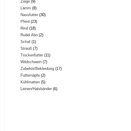
9
Ziege
9
Produkte
8
Lamm
8
Produkte
30
Nassfutter
30
Produkte
23
Pferd
23
Produkte
18
Rind
18
Produkte
2
Rudel Abo
2
Produkte
1
Schaf
1
Produkte
7
Strauß
7
Produkt
11
Trockenfutter
11
Produkte
7
Wildschwein
7
Produkte
17
Zubehör/Bekleidung
17
Produkte
2
Futternäpfe
2
Produkte
5
Kühlmatten
5
Produkte
6
Leinen/Halsbänder
6
Produkte
Produkte