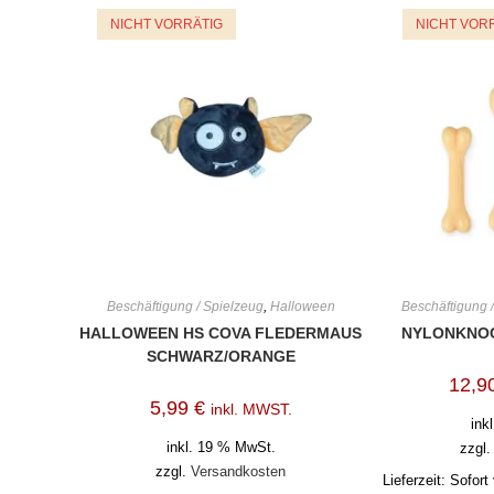
NICHT VORRÄTIG
NICHT VOR
Beschäftigung / Spielzeug
,
Halloween
Beschäftigung 
HALLOWEEN HS COVA FLEDERMAUS
NYLONKNOC
SCHWARZ/ORANGE
12,9
5,99
€
inkl. MWST.
ink
inkl. 19 % MwSt.
zzgl
zzgl.
Versandkosten
Lieferzeit:
Sofort 