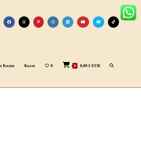
Website-
n Konto
Kasse
0
0,00
€
EUR
0
Suche