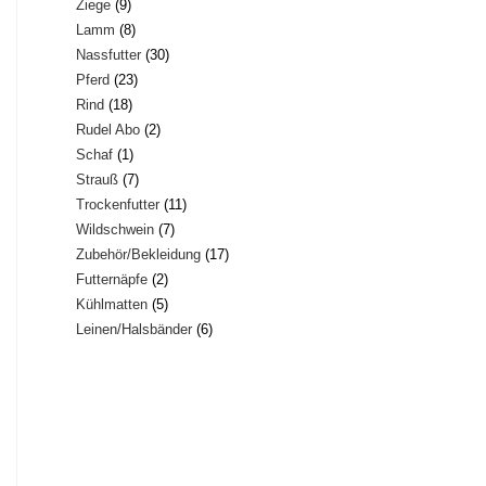
9
Ziege
9
Produkte
8
Lamm
8
Produkte
30
Nassfutter
30
Produkte
23
Pferd
23
Produkte
18
Rind
18
Produkte
2
Rudel Abo
2
Produkte
1
Schaf
1
Produkte
7
Strauß
7
Produkt
11
Trockenfutter
11
Produkte
7
Wildschwein
7
Produkte
17
Zubehör/Bekleidung
17
Produkte
2
Futternäpfe
2
Produkte
5
Kühlmatten
5
Produkte
6
Leinen/Halsbänder
6
Produkte
Produkte