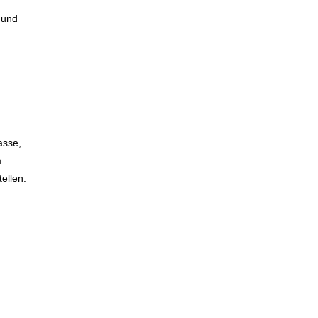
 und
asse,
m
ellen.