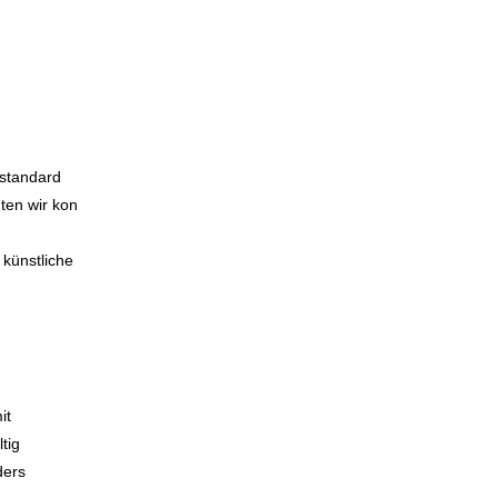
lstandard
ten wir kon
 künstliche
it
tig
ders