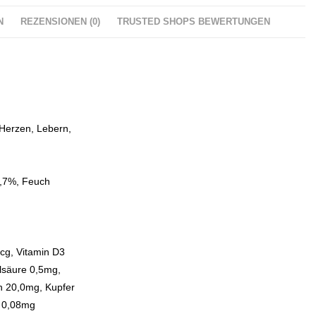
N
REZENSIONEN (0)
TRUSTED SHOPS BEWERTUNGEN
 Herzen, Lebern,
0,7%, Feuch
cg, Vitamin D3
olsäure 0,5mg,
n 20,0mg, Kupfer
n 0,08mg