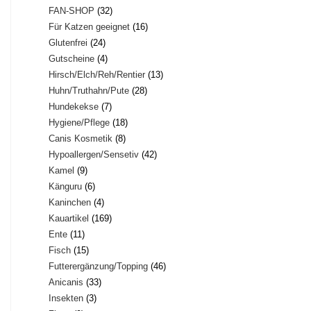
32
FAN-SHOP
32
Produkte
16
Für Katzen geeignet
16
Produkte
24
Glutenfrei
24
Produkte
4
Gutscheine
4
Produkte
13
Hirsch/Elch/Reh/Rentier
13
Produkte
28
Huhn/Truthahn/Pute
28
Produkte
7
Hundekekse
7
Produkte
18
Hygiene/Pflege
18
Produkte
8
Canis Kosmetik
8
Produkte
42
Hypoallergen/Sensetiv
42
Produkte
9
Kamel
9
Produkte
6
Känguru
6
Produkte
4
Kaninchen
4
Produkte
169
Kauartikel
169
Produkte
11
Ente
11
Produkte
15
Fisch
15
Produkte
46
Futterergänzung/Topping
46
Produkte
33
Anicanis
33
Produkte
3
Insekten
3
Produkte