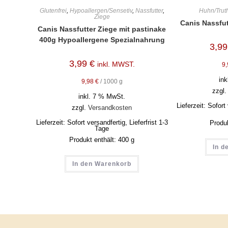
Glutenfrei
,
Hypoallergen/Sensetiv
,
Nassfutter
,
Huhn/Trut
Ziege
Canis Nassfut
Canis Nassfutter Ziege mit pastinake
400g Hypoallergene Spezialnahrung
3,9
3,99
€
inkl. MWST.
9
in
9,98
€
/
1000
g
zzgl
inkl. 7 % MwSt.
Lieferzeit:
Sofort 
zzgl.
Versandkosten
Lieferzeit:
Sofort versandfertig, Lieferfrist 1-3
Produ
Tage
Produkt enthält: 400
g
In d
In den Warenkorb