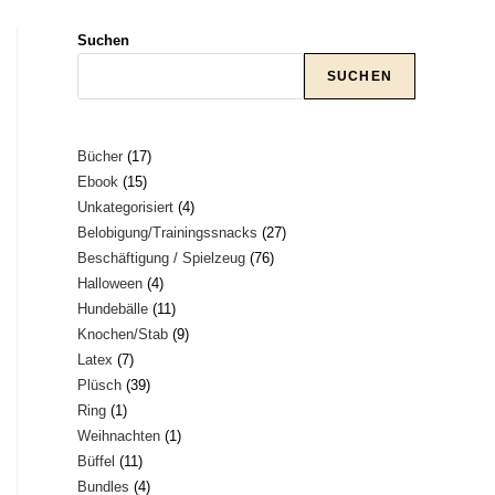
Suchen
umschalten
SUCHEN
17
Bücher
17
15
Ebook
15
Produkte
4
Unkategorisiert
4
Produkte
27
Belobigung/Trainingssnacks
27
Produkte
76
Beschäftigung / Spielzeug
76
Produkte
4
Halloween
4
Produkte
11
Hundebälle
11
Produkte
9
Knochen/Stab
9
Produkte
7
Latex
7
Produkte
39
Plüsch
39
Produkte
1
Ring
1
Produkte
1
Weihnachten
1
Produkt
11
Büffel
11
Produkt
4
Bundles
4
Produkte