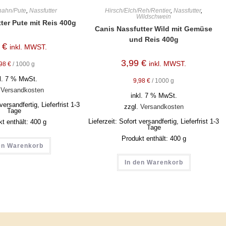
hahn/Pute
,
Nassfutter
Hirsch/Elch/Reh/Rentier
,
Nassfutter
,
Wildschwein
ter Pute mit Reis 400g
Canis Nassfutter Wild mit Gemüse
und Reis 400g
9
€
inkl. MWST.
3,99
€
inkl. MWST.
,98
€
/
1000
g
kl. 7 % MwSt.
9,98
€
/
1000
g
.
Versandkosten
inkl. 7 % MwSt.
versandfertig, Lieferfrist 1-3
zzgl.
Versandkosten
Tage
Lieferzeit:
Sofort versandfertig, Lieferfrist 1-3
kt enthält: 400
g
Tage
Produkt enthält: 400
g
en Warenkorb
In den Warenkorb