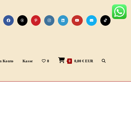
Website-
n Konto
Kasse
0
0,00
€
EUR
0
Suche