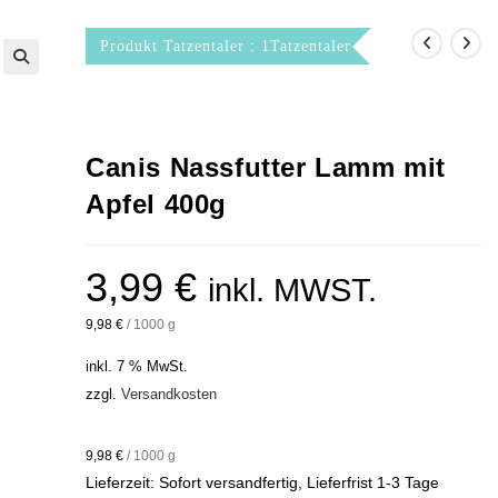
Produkt Tatzentaler : 1Tatzentaler
Canis Nassfutter Lamm mit
Apfel 400g
3,99
€
inkl. MWST.
9,98
€
/
1000
g
inkl. 7 % MwSt.
zzgl.
Versandkosten
9,98
€
/
1000
g
Lieferzeit:
Sofort versandfertig, Lieferfrist 1-3 Tage