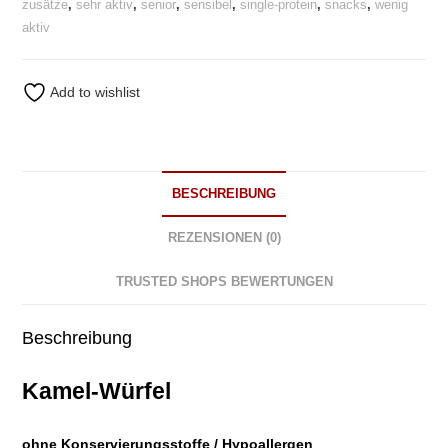
zusätze
,
sehr aktiv
,
senior
,
sensibel
,
single-protein
,
snacks
,
wenig
aktiv
Add to wishlist
BESCHREIBUNG
REZENSIONEN (0)
TRUSTED SHOPS BEWERTUNGEN
Beschreibung
Kamel-Würfel
ohne Konservierungsstoffe / Hypoallergen