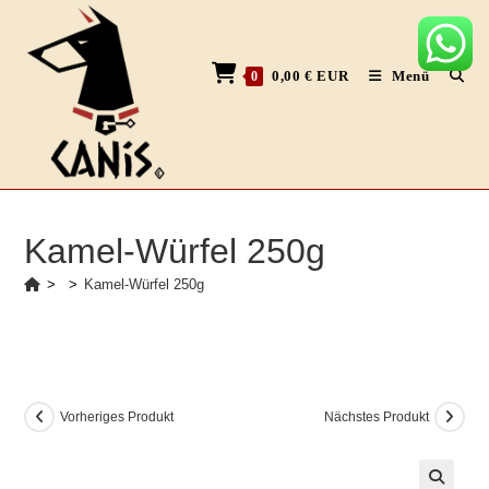
Zum
Inhalt
springen
0,00
€
EUR
Menü
0
Kamel-Würfel 250g
>
>
Kamel-Würfel 250g
Vorheriges Produkt
Nächstes Produkt