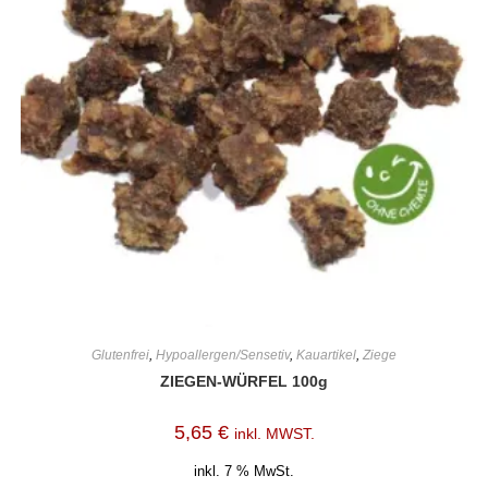
Glutenfrei
,
Hypoallergen/Sensetiv
,
Kauartikel
,
Ziege
ZIEGEN-WÜRFEL 100g
5,65
€
inkl. MWST.
inkl. 7 % MwSt.