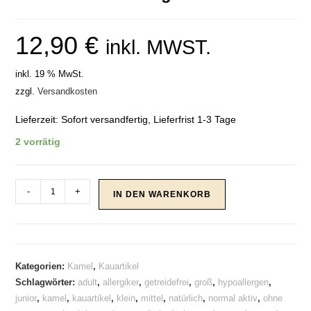
12,90
€
inkl. MWST.
inkl. 19 % MwSt.
zzgl.
Versandkosten
Lieferzeit:
Sofort versandfertig, Lieferfrist 1-3 Tage
2 vorrätig
Kamel-
-
+
IN DEN WARENKORB
Würfel
250g
Menge
Kategorien:
Kamel
,
Kauartikel
Schlagwörter:
adult
,
allergiker
,
getreidefrei
,
groß
,
hypoallergen
,
junior
,
kamel
,
kauartikel
,
klein
,
mittel
,
natürlich
,
normal aktiv
,
ohne