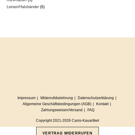
Produkte
6
Leinen/Halsbänder
6
Produkte
Produkte
Impressum
Widerrufsbelehrung
Datenschutzerklärung
Allgemeine Geschäftsbedingungen (AGB)
Kontakt
Zahlungsweisen/Versand
FAQ
Copyright 2021-2026 Canis-Kauartikel
VERTRAG WIDERRUFEN