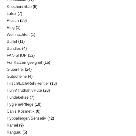
Produkte
9
Knochen/Stab
9
Produkte
7
Latex
7
Produkte
39
Plüsch
39
Produkte
1
Ring
1
Produkte
1
Weihnachten
1
Produkt
11
Büffel
11
Produkt
4
Bundles
4
Produkte
32
FAN-SHOP
32
Produkte
16
Für Katzen geeignet
16
Produkte
24
Glutenfrei
24
Produkte
4
Gutscheine
4
Produkte
13
Hirsch/Elch/Reh/Rentier
13
Produkte
28
Huhn/Truthahn/Pute
28
Produkte
7
Hundekekse
7
Produkte
18
Hygiene/Pflege
18
Produkte
8
Canis Kosmetik
8
Produkte
42
Hypoallergen/Sensetiv
42
Produkte
9
Kamel
9
Produkte
6
Känguru
6
Produkte