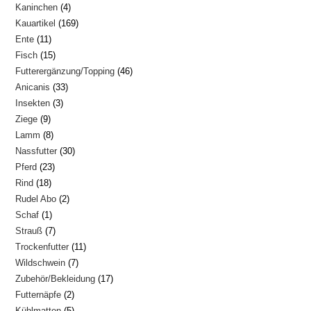
4
Kaninchen
4
Produkte
169
Kauartikel
169
Produkte
11
Ente
11
Produkte
15
Fisch
15
Produkte
46
Futterergänzung/Topping
46
Produkte
33
Anicanis
33
Produkte
3
Insekten
3
Produkte
9
Ziege
9
Produkte
8
Lamm
8
Produkte
30
Nassfutter
30
Produkte
23
Pferd
23
Produkte
18
Rind
18
Produkte
2
Rudel Abo
2
Produkte
1
Schaf
1
Produkte
7
Strauß
7
Produkt
11
Trockenfutter
11
Produkte
7
Wildschwein
7
Produkte
17
Zubehör/Bekleidung
17
Produkte
2
Futternäpfe
2
Produkte
5
Kühlmatten
5