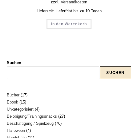
zzgl.
Versandkosten
Lieferzeit:
Lieferfrist bis zu 10 Tagen
In den Warenkorb
Suchen
SUCHEN
17
Bücher
17
15
Ebook
15
Produkte
4
Unkategorisiert
4
Produkte
27
Belobigung/Trainingssnacks
27
Produkte
76
Beschäftigung / Spielzeug
76
Produkte
4
Halloween
4
Produkte
11
Hundebälle
11