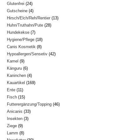
24
Glutenfrei
24
Produkte
4
Gutscheine
4
Produkte
13
Hirsch/Elch/Reh/Rentier
13
Produkte
28
Huhn/Truthahn/Pute
28
Produkte
7
Hundekekse
7
Produkte
18
Hygiene/Pflege
18
Produkte
8
Canis Kosmetik
8
Produkte
42
Hypoallergen/Sensetiv
42
Produkte
9
Kamel
9
Produkte
6
Känguru
6
Produkte
4
Kaninchen
4
Produkte
169
Kauartikel
169
Produkte
11
Ente
11
Produkte
15
Fisch
15
Produkte
46
Futterergänzung/Topping
46
Produkte
33
Anicanis
33
Produkte
3
Insekten
3
Produkte
9
Ziege
9
Produkte
8
Lamm
8
Produkte
30