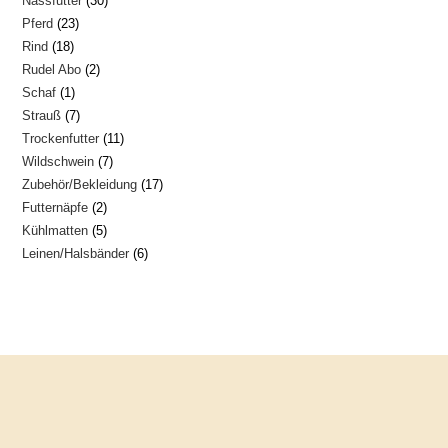
Nassfutter
30
Produkte
23
Pferd
23
Produkte
18
Rind
18
Produkte
2
Rudel Abo
2
Produkte
1
Schaf
1
Produkte
7
Strauß
7
Produkt
11
Trockenfutter
11
Produkte
7
Wildschwein
7
Produkte
17
Zubehör/Bekleidung
17
Produkte
2
Futternäpfe
2
Produkte
5
Kühlmatten
5
Produkte
6
Leinen/Halsbänder
6
Produkte
Produkte