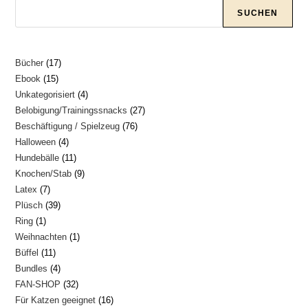
SUCHEN
17
Bücher
17
15
Ebook
15
Produkte
4
Unkategorisiert
4
Produkte
27
Belobigung/Trainingssnacks
27
Produkte
76
Beschäftigung / Spielzeug
76
Produkte
4
Halloween
4
Produkte
11
Hundebälle
11
Produkte
9
Knochen/Stab
9
Produkte
7
Latex
7
Produkte
39
Plüsch
39
Produkte
1
Ring
1
Produkte
1
Weihnachten
1
Produkt
11
Büffel
11
Produkt
4
Bundles
4
Produkte
32
FAN-SHOP
32
Produkte
16
Für Katzen geeignet
16
Produkte