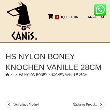
Zum
Inhalt
springen
0,00
€
EUR
Menü
0
HS NYLON BONEY
KNOCHEN VANILLE 28CM
>
>
HS NYLON BONEY KNOCHEN VANILLE 28CM
Vorheriges Produkt
Nächstes Produkt