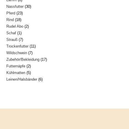
Produkte
30
Nassfutter
30
Produkte
23
Pferd
23
Produkte
18
Rind
18
Produkte
2
Rudel Abo
2
Produkte
1
Schaf
1
Produkte
7
Strauß
7
Produkt
11
Trockenfutter
11
Produkte
7
Wildschwein
7
Produkte
17
Zubehör/Bekleidung
17
Produkte
2
Futternäpfe
2
Produkte
5
Kühlmatten
5
Produkte
6
Leinen/Halsbänder
6
Produkte
Produkte