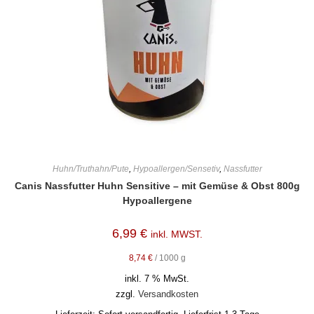
Huhn/Truthahn/Pute
,
Hypoallergen/Sensetiv
,
Nassfutter
Canis Nassfutter Huhn Sensitive – mit Gemüse & Obst 800g
Hypoallergene
6,99
€
inkl. MWST.
8,74
€
/
1000
g
inkl. 7 % MwSt.
zzgl.
Versandkosten