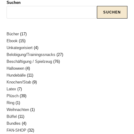
Suchen
SUCHEN
17
Bücher
17
15
Ebook
15
Produkte
4
Unkategorisiert
4
Produkte
27
Belobigung/Trainingssnacks
27
Produkte
76
Beschäftigung / Spielzeug
76
Produkte
4
Halloween
4
Produkte
11
Hundebälle
11
Produkte
9
Knochen/Stab
9
Produkte
7
Latex
7
Produkte
39
Plüsch
39
Produkte
1
Ring
1
Produkte
1
Weihnachten
1
Produkt
11
Büffel
11
Produkt
4
Bundles
4
Produkte
32
FAN-SHOP
32
Produkte