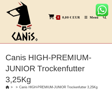
Zum
Inhalt
springen
0,00
€
EUR
Menü
0
Canis HIGH-PREMIUM-
JUNIOR Trockenfutter
3,25Kg
>
>
Canis HIGH-PREMIUM-JUNIOR Trockenfutter 3,25Kg