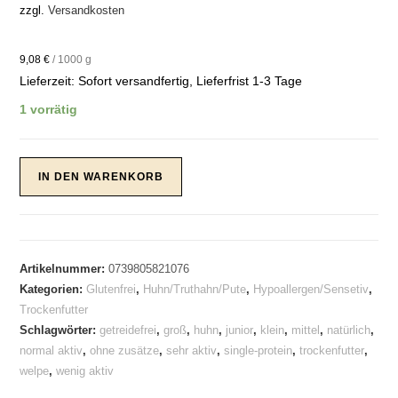
zzgl.
Versandkosten
9,08
€
/
1000
g
Lieferzeit:
Sofort versandfertig, Lieferfrist 1-3 Tage
1 vorrätig
Canis
IN DEN WARENKORB
HIGH-
PREMIUM-
JUNIOR
Trockenfutter
Artikelnummer:
0739805821076
3,25Kg
Kategorien:
Glutenfrei
,
Huhn/Truthahn/Pute
,
Hypoallergen/Sensetiv
,
Menge
Trockenfutter
Schlagwörter:
getreidefrei
,
groß
,
huhn
,
junior
,
klein
,
mittel
,
natürlich
,
normal aktiv
,
ohne zusätze
,
sehr aktiv
,
single-protein
,
trockenfutter
,
welpe
,
wenig aktiv