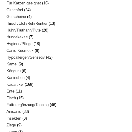
16
Für Katzen geeignet
16
Produkte
24
Glutenfrei
24
Produkte
4
Gutscheine
4
Produkte
13
Hirsch/Elch/Reh/Rentier
13
Produkte
28
Huhn/Truthahn/Pute
28
Produkte
7
Hundekekse
7
Produkte
18
Hygiene/Pflege
18
Produkte
8
Canis Kosmetik
8
Produkte
42
Hypoallergen/Sensetiv
42
Produkte
9
Kamel
9
Produkte
6
Känguru
6
Produkte
4
Kaninchen
4
Produkte
169
Kauartikel
169
Produkte
11
Ente
11
Produkte
15
Fisch
15
Produkte
46
Futterergänzung/Topping
46
Produkte
33
Anicanis
33
Produkte
3
Insekten
3
Produkte
9
Ziege
9
Produkte
8
Lamm
8