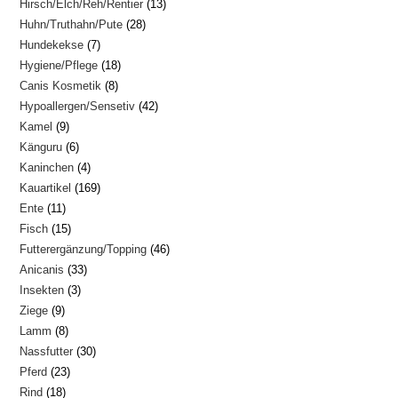
13
Hirsch/Elch/Reh/Rentier
13
Produkte
28
Huhn/Truthahn/Pute
28
Produkte
7
Hundekekse
7
Produkte
18
Hygiene/Pflege
18
Produkte
8
Canis Kosmetik
8
Produkte
42
Hypoallergen/Sensetiv
42
Produkte
9
Kamel
9
Produkte
6
Känguru
6
Produkte
4
Kaninchen
4
Produkte
169
Kauartikel
169
Produkte
11
Ente
11
Produkte
15
Fisch
15
Produkte
46
Futterergänzung/Topping
46
Produkte
33
Anicanis
33
Produkte
3
Insekten
3
Produkte
9
Ziege
9
Produkte
8
Lamm
8
Produkte
30
Nassfutter
30
Produkte
23
Pferd
23
Produkte
18
Rind
18
Produkte