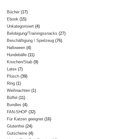
17
Bücher
17
15
Ebook
15
Produkte
4
Unkategorisiert
4
Produkte
27
Belobigung/Trainingssnacks
27
Produkte
76
Beschäftigung / Spielzeug
76
Produkte
4
Halloween
4
Produkte
11
Hundebälle
11
Produkte
9
Knochen/Stab
9
Produkte
7
Latex
7
Produkte
39
Plüsch
39
Produkte
1
Ring
1
Produkte
1
Weihnachten
1
Produkt
11
Büffel
11
Produkt
4
Bundles
4
Produkte
32
FAN-SHOP
32
Produkte
16
Für Katzen geeignet
16
Produkte
24
Glutenfrei
24
Produkte
4
Gutscheine
4
Produkte