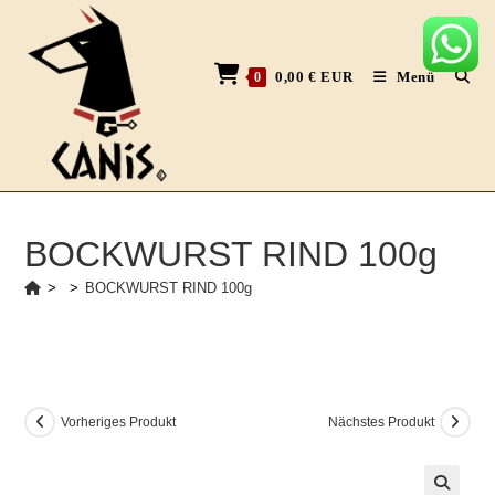
Zum
Inhalt
springen
0,00
€
EUR
Menü
0
BOCKWURST RIND 100g
>
>
BOCKWURST RIND 100g
Vorheriges Produkt
Nächstes Produkt