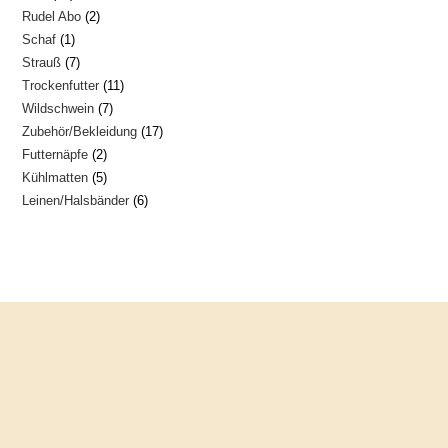
2
Rudel Abo
2
Produkte
1
Schaf
1
Produkte
7
Strauß
7
Produkt
11
Trockenfutter
11
Produkte
7
Wildschwein
7
Produkte
17
Zubehör/Bekleidung
17
Produkte
2
Futternäpfe
2
Produkte
5
Kühlmatten
5
Produkte
6
Leinen/Halsbänder
6
Produkte
Produkte