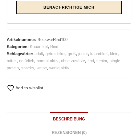
Artikelnummer:
BockwurRind100
Kategorien:
Kauartikel
,
Rind
Schlagwörter:
adult
,
getreidefrei
,
groß
,
junior
,
kauartikel
,
klein
,
mittel
,
natürlich
,
normal aktiv
,
ohne zusätze
,
rind
,
senior
,
single-
protein
,
snacks
,
welpe
,
wenig aktiv
Add to wishlist
BESCHREIBUNG
REZENSIONEN (0)