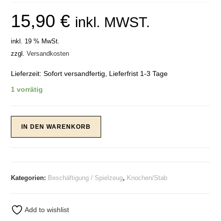
15,90
€
inkl. MWST.
inkl. 19 % MwSt.
zzgl.
Versandkosten
Lieferzeit:
Sofort versandfertig, Lieferfrist 1-3 Tage
1 vorrätig
Spielzeug
IN DEN WARENKORB
Java
Zerrseil
&
Stock
Kategorien:
Beschäftigung / Spielzeug
,
Knochen/Stab
mit
2
Knoten
Add to wishlist
Hellbraun