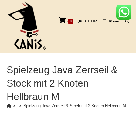
Zum
Inhalt
springen
0,00
€
EUR
Menü
0
Spielzeug Java Zerrseil &
Stock mit 2 Knoten
Hellbraun M
>
>
Spielzeug Java Zerrseil & Stock mit 2 Knoten Hellbraun M