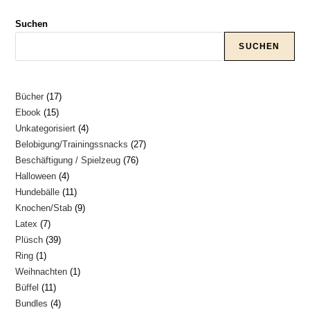
Suchen
SUCHEN
17
Bücher
17
15
Ebook
15
Produkte
4
Unkategorisiert
4
Produkte
27
Belobigung/Trainingssnacks
27
Produkte
76
Beschäftigung / Spielzeug
76
Produkte
4
Halloween
4
Produkte
11
Hundebälle
11
Produkte
9
Knochen/Stab
9
Produkte
7
Latex
7
Produkte
39
Plüsch
39
Produkte
1
Ring
1
Produkte
1
Weihnachten
1
Produkt
11
Büffel
11
Produkt
4
Bundles
4
Produkte