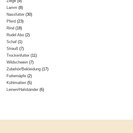
9
Ziege
9
Produkte
8
Lamm
8
Produkte
30
Nassfutter
30
Produkte
23
Pferd
23
Produkte
18
Rind
18
Produkte
2
Rudel Abo
2
Produkte
1
Schaf
1
Produkte
7
Strauß
7
Produkt
11
Trockenfutter
11
Produkte
7
Wildschwein
7
Produkte
17
Zubehör/Bekleidung
17
Produkte
2
Futternäpfe
2
Produkte
5
Kühlmatten
5
Produkte
6
Leinen/Halsbänder
6
Produkte
Produkte