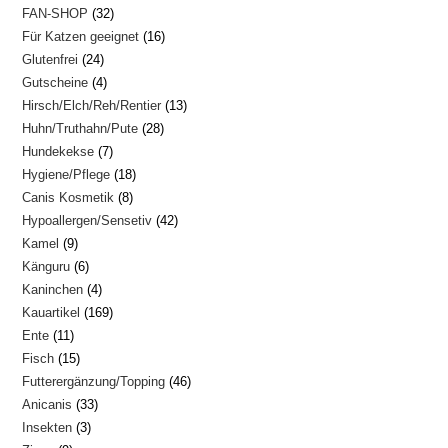
32
FAN-SHOP
32
Produkte
16
Für Katzen geeignet
16
Produkte
24
Glutenfrei
24
Produkte
4
Gutscheine
4
Produkte
13
Hirsch/Elch/Reh/Rentier
13
Produkte
28
Huhn/Truthahn/Pute
28
Produkte
7
Hundekekse
7
Produkte
18
Hygiene/Pflege
18
Produkte
8
Canis Kosmetik
8
Produkte
42
Hypoallergen/Sensetiv
42
Produkte
9
Kamel
9
Produkte
6
Känguru
6
Produkte
4
Kaninchen
4
Produkte
169
Kauartikel
169
Produkte
11
Ente
11
Produkte
15
Fisch
15
Produkte
46
Futterergänzung/Topping
46
Produkte
33
Anicanis
33
Produkte
3
Insekten
3
Produkte