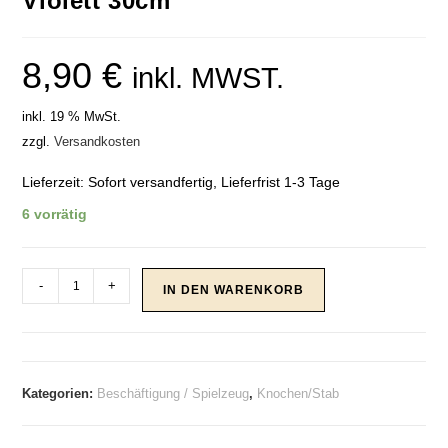
Violett 30cm
8,90
€
inkl. MWST.
inkl. 19 % MwSt.
zzgl.
Versandkosten
Lieferzeit:
Sofort versandfertig, Lieferfrist 1-3 Tage
6 vorrätig
Spielzeug
-
+
IN DEN WARENKORB
Gropa
Knotenball
&
Schnur
Kategorien:
Beschäftigung / Spielzeug
,
Knochen/Stab
mit
2