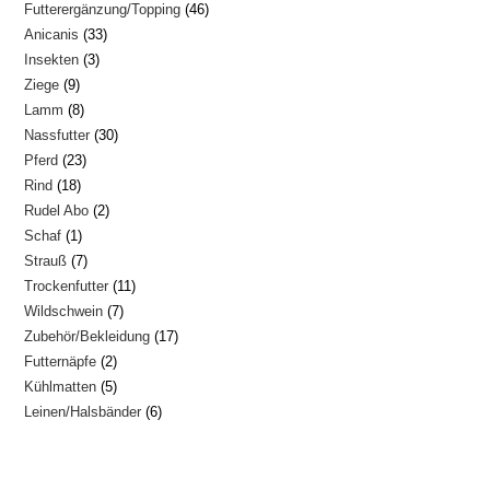
46
Futterergänzung/Topping
46
Produkte
33
Anicanis
33
Produkte
3
Insekten
3
Produkte
9
Ziege
9
Produkte
8
Lamm
8
Produkte
30
Nassfutter
30
Produkte
23
Pferd
23
Produkte
18
Rind
18
Produkte
2
Rudel Abo
2
Produkte
1
Schaf
1
Produkte
7
Strauß
7
Produkt
11
Trockenfutter
11
Produkte
7
Wildschwein
7
Produkte
17
Zubehör/Bekleidung
17
Produkte
2
Futternäpfe
2
Produkte
5
Kühlmatten
5
Produkte
6
Leinen/Halsbänder
6
Produkte
Produkte