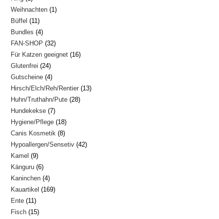
1
Weihnachten
1
Produkt
11
Büffel
11
Produkt
4
Bundles
4
Produkte
32
FAN-SHOP
32
Produkte
16
Für Katzen geeignet
16
Produkte
24
Glutenfrei
24
Produkte
4
Gutscheine
4
Produkte
13
Hirsch/Elch/Reh/Rentier
13
Produkte
28
Huhn/Truthahn/Pute
28
Produkte
7
Hundekekse
7
Produkte
18
Hygiene/Pflege
18
Produkte
8
Canis Kosmetik
8
Produkte
42
Hypoallergen/Sensetiv
42
Produkte
9
Kamel
9
Produkte
6
Känguru
6
Produkte
4
Kaninchen
4
Produkte
169
Kauartikel
169
Produkte
11
Ente
11
Produkte
15
Fisch
15
Produkte