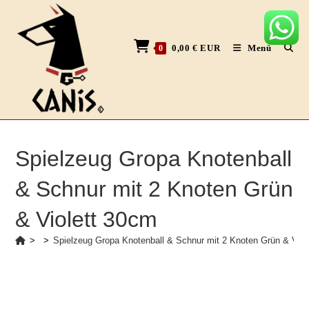
Zum
Inhalt
springen
0,00
€
EUR
Menü
0
Spielzeug Gropa Knotenball
& Schnur mit 2 Knoten Grün
& Violett 30cm
>
>
Spielzeug Gropa Knotenball & Schnur mit 2 Knoten Grün & Viol