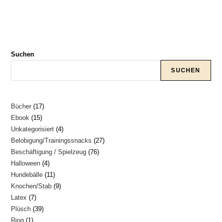
Suchen
SUCHEN
17
Bücher
17
15
Ebook
15
Produkte
4
Unkategorisiert
4
Produkte
27
Belobigung/Trainingssnacks
27
Produkte
76
Beschäftigung / Spielzeug
76
Produkte
4
Halloween
4
Produkte
11
Hundebälle
11
Produkte
9
Knochen/Stab
9
Produkte
7
Latex
7
Produkte
39
Plüsch
39
Produkte
1
Ring
1
Produkte