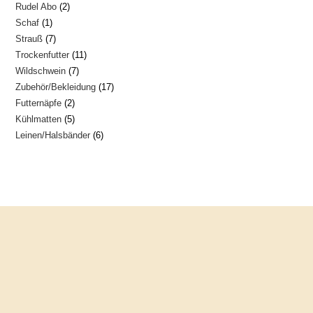
2
Rudel Abo
2
Produkte
1
Schaf
1
Produkte
7
Strauß
7
Produkt
11
Trockenfutter
11
Produkte
7
Wildschwein
7
Produkte
17
Zubehör/Bekleidung
17
Produkte
2
Futternäpfe
2
Produkte
5
Kühlmatten
5
Produkte
6
Leinen/Halsbänder
6
Produkte
Produkte