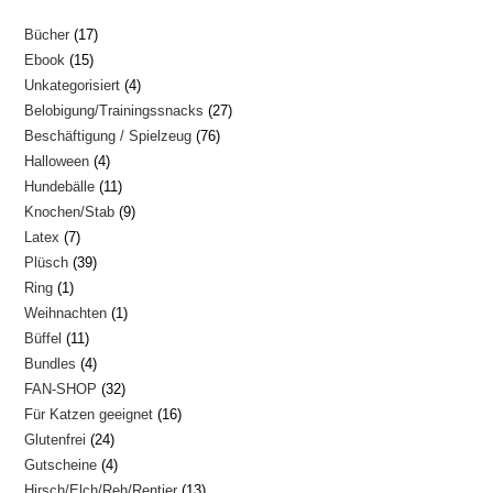
17
Bücher
17
15
Ebook
15
Produkte
4
Unkategorisiert
4
Produkte
27
Belobigung/Trainingssnacks
27
Produkte
76
Beschäftigung / Spielzeug
76
Produkte
4
Halloween
4
Produkte
11
Hundebälle
11
Produkte
9
Knochen/Stab
9
Produkte
7
Latex
7
Produkte
39
Plüsch
39
Produkte
1
Ring
1
Produkte
1
Weihnachten
1
Produkt
11
Büffel
11
Produkt
4
Bundles
4
Produkte
32
FAN-SHOP
32
Produkte
16
Für Katzen geeignet
16
Produkte
24
Glutenfrei
24
Produkte
4
Gutscheine
4
Produkte
13
Hirsch/Elch/Reh/Rentier
13
Produkte