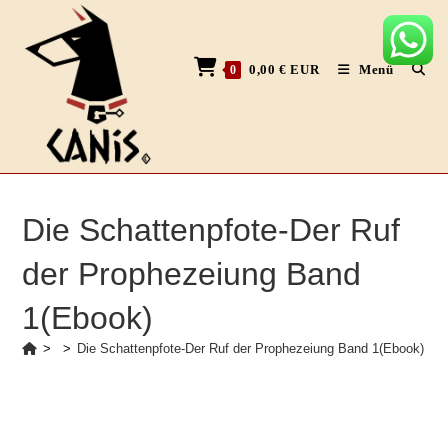
Zum
Inhalt
springen
0,00
€
EUR
Menü
0
Die Schattenpfote-Der Ruf
der Prophezeiung Band
1(Ebook)
>
>
Die Schattenpfote-Der Ruf der Prophezeiung Band 1(Ebook)