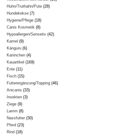
28
Huhn/Truthahn/Pute
28
Produkte
7
Hundekekse
7
Produkte
18
Hygiene/Pflege
18
Produkte
8
Canis Kosmetik
8
Produkte
42
Hypoallergen/Sensetiv
42
Produkte
9
Kamel
9
Produkte
6
Känguru
6
Produkte
4
Kaninchen
4
Produkte
169
Kauartikel
169
Produkte
11
Ente
11
Produkte
15
Fisch
15
Produkte
46
Futterergänzung/Topping
46
Produkte
33
Anicanis
33
Produkte
3
Insekten
3
Produkte
9
Ziege
9
Produkte
8
Lamm
8
Produkte
30
Nassfutter
30
Produkte
23
Pferd
23
Produkte
18
Rind
18
Produkte