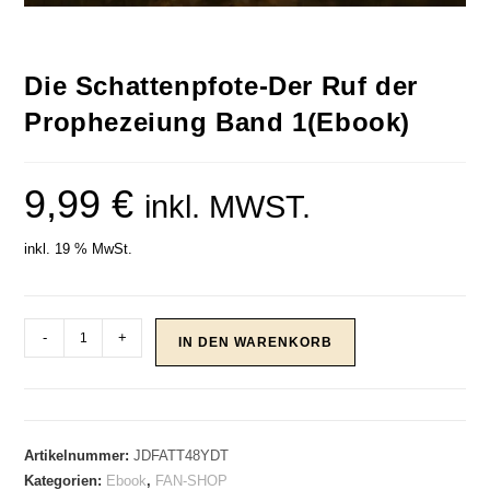
Die Schattenpfote-Der Ruf der
Prophezeiung Band 1(Ebook)
9,99
€
inkl. MWST.
inkl. 19 % MwSt.
Die
-
+
IN DEN WARENKORB
Schattenpfote-
Der
Ruf
der
Artikelnummer:
JDFATT48YDT
Prophezeiung
Kategorien:
Ebook
,
FAN-SHOP