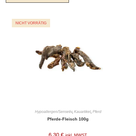
NICHT VORRÄTIG
Hypoallergen/Sensetiv
,
Kauartikel
,
Pferd
Pferde-Fleisch 100g
6,30
€
inkl. MWST.