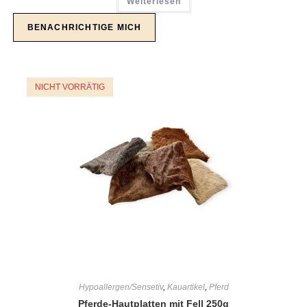
Weiterlesen
NICHT VORRÄTIG
Hypoallergen/Sensetiv
,
Kauartikel
,
Pferd
Pferde-Hautplatten mit Fell 250g