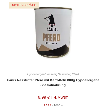
NICHT VORRÄTIG
Hypoallergen/Sensetiv
,
Nassfutter
,
Pferd
Canis Nassfutter Pferd mit Kartoffeln 800g Hypoallergene
Spezialnahrung
6,99
€
inkl. MWST.
8,74
€
/
1000
g