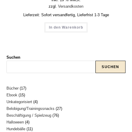
inkl. 19 % MwSt.
zzgl.
Versandkosten
Lieferzeit:
Sofort versandfertig, Lieferfrist 1-3 Tage
In den Warenkorb
Suchen
SUCHEN
17
Bücher
17
15
Ebook
15
Produkte
4
Unkategorisiert
4
Produkte
27
Belobigung/Trainingssnacks
27
Produkte
76
Beschäftigung / Spielzeug
76
Produkte
4
Halloween
4
Produkte
11
Hundebälle
11
Produkte