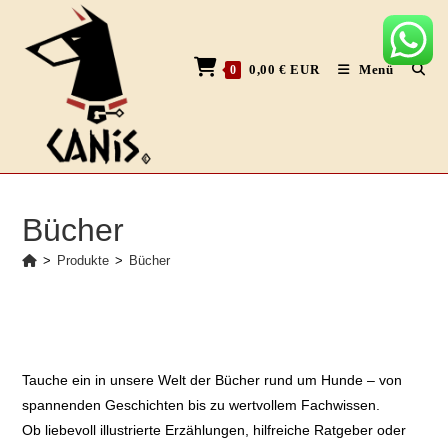
Zum
Inhalt
springen
0,00
€
EUR
Menü
0
Bücher
>
Produkte
>
Bücher
Tauche ein in unsere Welt der Bücher rund um Hunde – von
spannenden Geschichten bis zu wertvollem Fachwissen.
Ob liebevoll illustrierte Erzählungen, hilfreiche Ratgeber oder