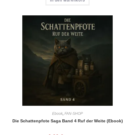
In den Warenkorb
Ebook
,
FAN-SHOP
Die Schattenpfote Saga Band 4 Ruf der Weite (Ebook)