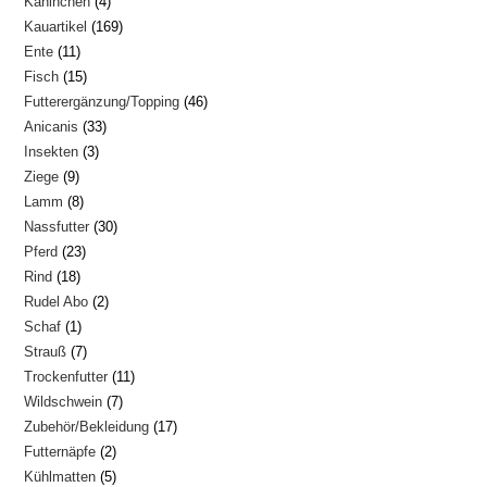
4
Kaninchen
4
Produkte
169
Kauartikel
169
Produkte
11
Ente
11
Produkte
15
Fisch
15
Produkte
46
Futterergänzung/Topping
46
Produkte
33
Anicanis
33
Produkte
3
Insekten
3
Produkte
9
Ziege
9
Produkte
8
Lamm
8
Produkte
30
Nassfutter
30
Produkte
23
Pferd
23
Produkte
18
Rind
18
Produkte
2
Rudel Abo
2
Produkte
1
Schaf
1
Produkte
7
Strauß
7
Produkt
11
Trockenfutter
11
Produkte
7
Wildschwein
7
Produkte
17
Zubehör/Bekleidung
17
Produkte
2
Futternäpfe
2
Produkte
5
Kühlmatten
5
Produkte