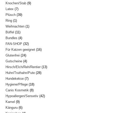
9
Knochen/Stab
9
Produkte
7
Latex
7
Produkte
39
Plüsch
39
Produkte
1
Ring
1
Produkte
1
Weihnachten
1
Produkt
11
Büffel
11
Produkt
4
Bundles
4
Produkte
32
FAN-SHOP
32
Produkte
16
Für Katzen geeignet
16
Produkte
24
Glutenfrei
24
Produkte
4
Gutscheine
4
Produkte
13
Hirsch/Elch/Reh/Rentier
13
Produkte
28
Huhn/Truthahn/Pute
28
Produkte
7
Hundekekse
7
Produkte
18
Hygiene/Pflege
18
Produkte
8
Canis Kosmetik
8
Produkte
42
Hypoallergen/Sensetiv
42
Produkte
9
Kamel
9
Produkte
6
Känguru
6
Produkte