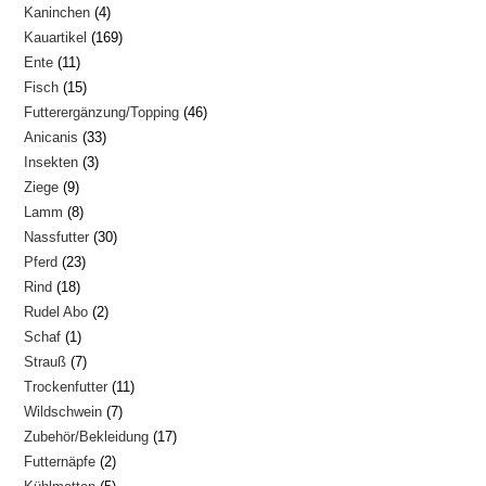
4
Kaninchen
4
Produkte
169
Kauartikel
169
Produkte
11
Ente
11
Produkte
15
Fisch
15
Produkte
46
Futterergänzung/Topping
46
Produkte
33
Anicanis
33
Produkte
3
Insekten
3
Produkte
9
Ziege
9
Produkte
8
Lamm
8
Produkte
30
Nassfutter
30
Produkte
23
Pferd
23
Produkte
18
Rind
18
Produkte
2
Rudel Abo
2
Produkte
1
Schaf
1
Produkte
7
Strauß
7
Produkt
11
Trockenfutter
11
Produkte
7
Wildschwein
7
Produkte
17
Zubehör/Bekleidung
17
Produkte
2
Futternäpfe
2
Produkte
5