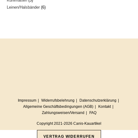
Kühlmatten
5
Produkte
6
Leinen/Halsbänder
6
Produkte
Produkte
Impressum
Widerrufsbelehrung
Datenschutzerklärung
Allgemeine Geschäftsbedingungen (AGB)
Kontakt
Zahlungsweisen/Versand
FAQ
Copyright 2021-2026 Canis-Kauartikel
VERTRAG WIDERRUFEN