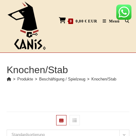
Zum
Inhalt
springen
0,00
€
EUR
Menü
0
Knochen/Stab
>
Produkte
>
Beschäftigung / Spielzeug
>
Knochen/Stab
Standardsortierung