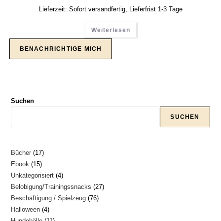
Lieferzeit:
Sofort versandfertig, Lieferfrist 1-3 Tage
Weiterlesen
Suchen
SUCHEN
17
Bücher
17
15
Ebook
15
Produkte
4
Unkategorisiert
4
Produkte
27
Belobigung/Trainingssnacks
27
Produkte
76
Beschäftigung / Spielzeug
76
Produkte
4
Halloween
4
Produkte
11
Hundebälle
11