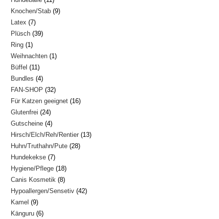
Produkte
9
Knochen/Stab
9
Produkte
7
Latex
7
Produkte
39
Plüsch
39
Produkte
1
Ring
1
Produkte
1
Weihnachten
1
Produkt
11
Büffel
11
Produkt
4
Bundles
4
Produkte
32
FAN-SHOP
32
Produkte
16
Für Katzen geeignet
16
Produkte
24
Glutenfrei
24
Produkte
4
Gutscheine
4
Produkte
13
Hirsch/Elch/Reh/Rentier
13
Produkte
28
Huhn/Truthahn/Pute
28
Produkte
7
Hundekekse
7
Produkte
18
Hygiene/Pflege
18
Produkte
8
Canis Kosmetik
8
Produkte
42
Hypoallergen/Sensetiv
42
Produkte
9
Kamel
9
Produkte
6
Känguru
6
Produkte